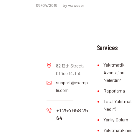
05/04/2018
by wawuser
Services
Yakıtmatik
82 12th Street,
Avantajları
Office 14, LA
Nelerdir?
support@examp
le.com
Raporlama
Total Yakıtmat
Nedir?
+1 254 658 25
64
Yanlış Dolum
Yakıtmatik ned