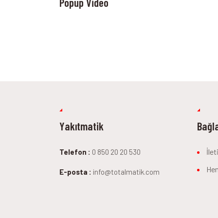
Popup Video
Yakıtmatik
Bağla
İle
Telefon :
0 850 20 20 530
He
E-posta :
info@totalmatik.com