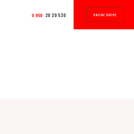
20 20 530
0 850
ONLINE ÖDEME