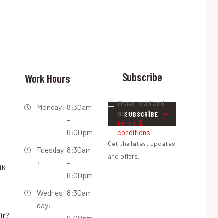
Subscribe
Work Hours
I have read and
Monday:
8:30am
agree to the
SUBSCRIBE
–
terms &
6:00pm
conditions
Get the latest updates
Tuesday
8:30am
and offers.
:
–
ik
6:00pm
Wednes
8:30am
day:
–
ir?
6:00pm