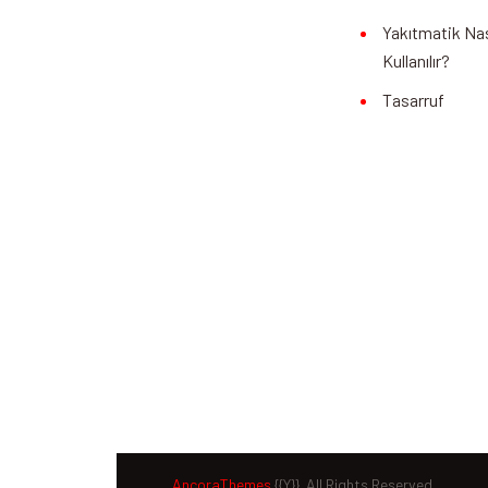
Yakıtmatik Nas
Kullanılır?
Tasarruf
AncoraThemes
{{Y}}. All Rights Reserved.