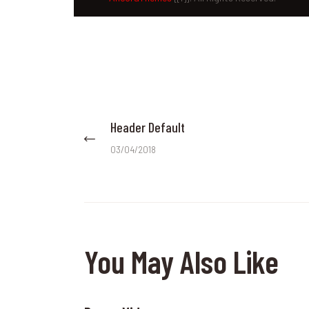
Yazı gezinmesi
Header Default
Previous post:
03/04/2018
You May Also Like