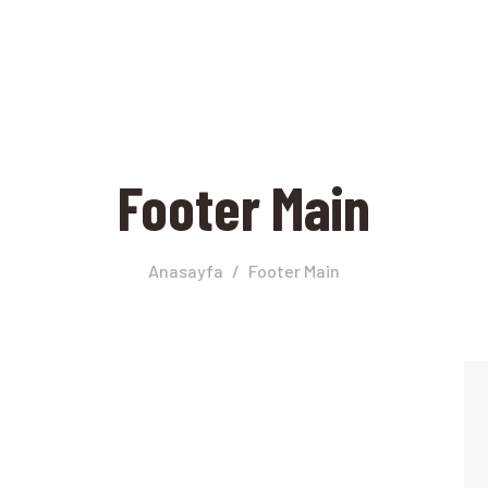
ANASAYFA
AKITMATIK NEDIR?
ASIL KULLANILIR?
Footer Main
KVKK
LETIŞIM
Anasayfa
Footer Main