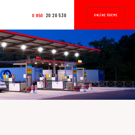
20 20 530
0 850
ONLINE ÖDEME