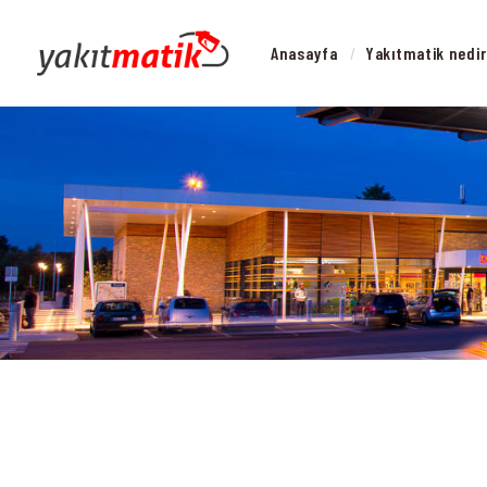
Anasayfa
Yakıtmatik nedi
Y
N
İ