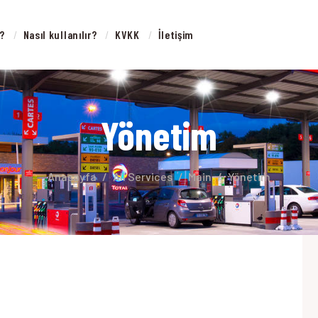
ANASAYFA
r?
Nasıl kullanılır?
KVKK
İletişim
AKITMATIK NEDIR?
ASIL KULLANILIR?
Yönetim
KVKK
LETIŞIM
Anasayfa
All Services
Main
Yönetim