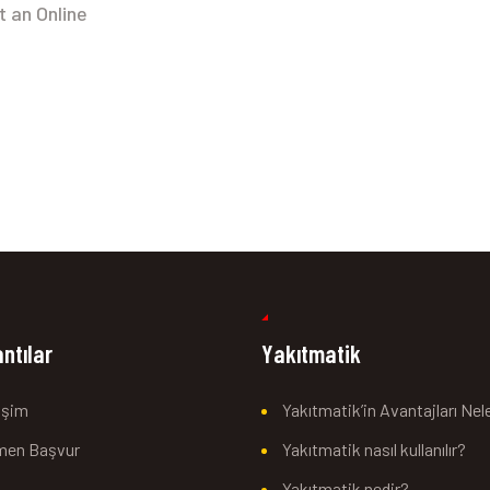
 an Online
ntılar
Yakıtmatik
tişim
Yakıtmatik’in Avantajları Nel
men Başvur
Yakıtmatik nasıl kullanılır?
Yakıtmatik nedir?